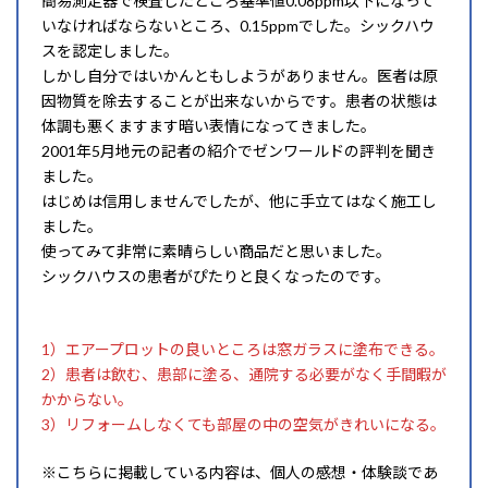
簡易測定器で検査したところ基準値0.08ppm以下になって
いなければならないところ、0.15ppmでした。シックハウ
スを認定しました。
しかし自分ではいかんともしようがありません。医者は原
因物質を除去することが出来ないからです。患者の状態は
体調も悪くますます暗い表情になってきました。
2001年5月地元の記者の紹介でゼンワールドの評判を聞き
ました。
はじめは信用しませんでしたが、他に手立てはなく施工し
ました。
使ってみて非常に素晴らしい商品だと思いました。
シックハウスの患者がぴたりと良くなったのです。​
1）エアープロットの良いところは窓ガラスに塗布できる。
2）患者は飲む、患部に塗る、通院する必要がなく手間暇が
かからない。
​3）リフォームしなくても部屋の中の空気がきれいになる。
※こちらに掲載している内容は、個人の感想・体験談であ