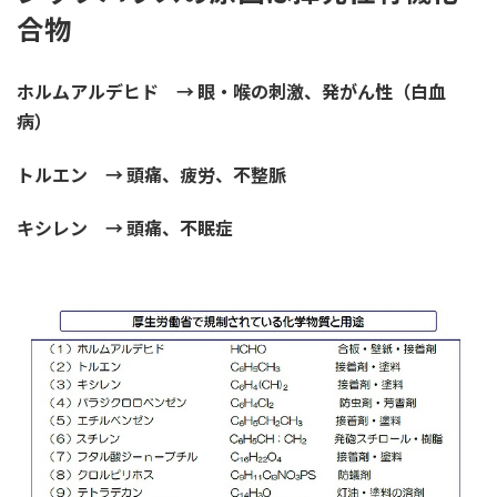
合物
ホルムアルデヒド
→
眼・喉の刺激、発がん性（白血
病）
トルエン
→
頭痛、疲労、不整脈
キシレン → 頭痛、不眠症