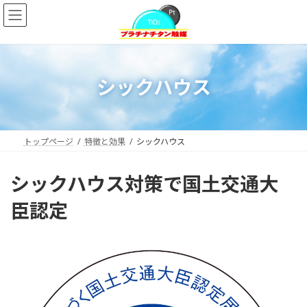
コ
ナ
ン
ビ
テ
ゲ
ン
ー
ツ
シ
へ
ョ
シックハウス
ス
ン
キ
に
ッ
移
プ
動
トップページ
特徴と効果
シックハウス
シックハウス対策で国土交通大
臣認定