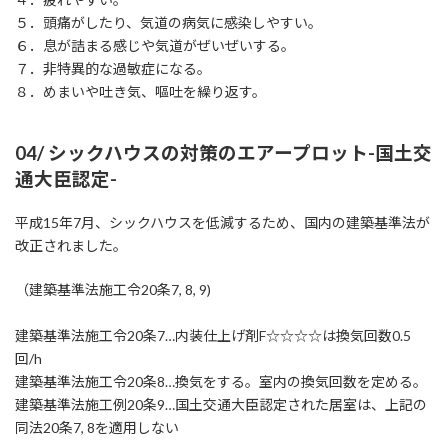
５．頭痛がしたり、気道の病気に感染しやすい。
６．息が詰まる感じや気道がぜいぜいする。
７．非特異的な過敏症になる。
８．めまいや吐き気、嘔吐を繰り返す。
​04/ シックハウスの対策のエアープロット-国土交
通大臣認定-
平成15年7月、シックハウスを低減するため、国内の建築基準法が
改正されました。
（建築基準法施工令20条7, 8, 9)
建築基準法施工令20条7…内装仕上げ剤F☆☆☆☆は換気回数0.5
回/h
建築基準法施工令20条8…換気をする。室内の換気回数を定める。
建築基準法施工例20条9…国土交通大臣認定された居室は、上記の
同法20条7, 8を適用しない