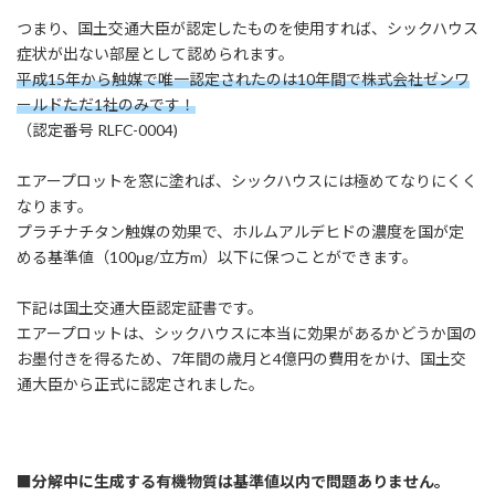
つまり、国土交通大臣が認定したものを使用すれば、シックハウス
症状が出ない部屋として認められます。
平成15年から触媒で唯一認定されたのは10年間で株式会社ゼンワ
ールドただ1社のみです！
（認定番号 RLFC-0004)
エアープロットを窓に塗れば、シックハウスには極めてなりにくく
なります。
プラチナチタン触媒の効果で、ホルムアルデヒドの濃度を国が定
める基準値（100μg/立方m）以下に保つことができます。
下記は国土交通大臣認定証書です。
エアープロットは、シックハウスに本当に効果があるかどうか国の
お墨付きを得るため、7年間の歳月と4億円の費用をかけ、国土交
通大臣から正式に認定されました。
■分解中に生成する有機物質は基準値以内で問題ありません。