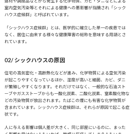
建材や調度品などから発生する化学物質、カビ・ダニなどによる
室内空気汚染等とそれによる健康への悪影響が指摘され「シック
ハウス症候群」と呼ばれています。
「シックハウス症候群」とは、医学的に確立した単一の疾患では
なく、居住に由来する様々な健康障害の総称を意味する用語とさ
れています。
​02/ シックハウスの原因
住宅の高気密化・高断熱化などが進み、化学物質による空気汚染
が起こりやすくなっているほか、湿度が高いと細菌、カビ、ダニ
が繁殖しやすくなります。それだけではなく、一般的な石油スト
ーブやガスストーブからも一酸化炭素、二酸化炭素、窒素酸化物な
どの汚染物質が放出されます。たばこの煙にも有害な化学物質が
含まれています。シックハウス症候群は、それらが原因で起こる症
状です。
人に与える影響は個人差が大きく、同じ部屋にいるのに、まった