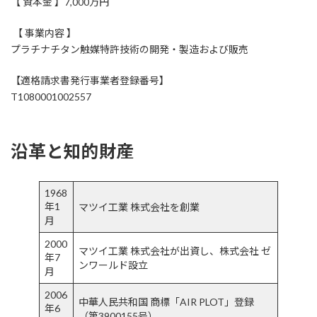
【 資本金 】7,000万円
​ 【 事業内容 】
プラチナチタン触媒特許技術の開発・製造および販売
【適格請求書発行事業者登録番号】
T1080001002557
沿革と知的財産
1968
年1
マツイ工業 株式会社を創業​
月
2000
マツイ工業 株式会社が出資し、株式会社 ゼ
年7
ンワールド設立​
月
2006
中華人民共和国 商標「AIR PLOT」登録
年6
（第3900155号）​