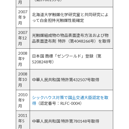
月
2007
北海道大学触媒化学研究室と共同研究によ
年９
って白金担持光触媒性能確定​
月
2007
光触媒組成物の物品表面塗布方法および物
年12
品表面塗布剤 特許（第4048266号）を取得​
月
2008
日本国 商標「ゼンワールド」登録（第
年9
5208248号）
月
2008
年10
中華人民共和国 特許第432507号取得​
月
2010
シックハウス対策で国土交通大臣認定を取
年9
得
（認定番号：RLFC-0004）​
月
2011
年5
中華人民共和国 特許第780148号取得​
月