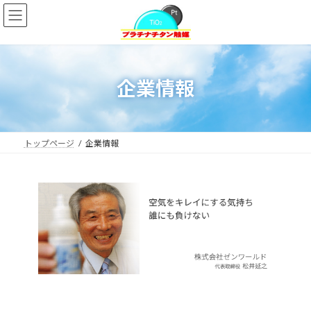
コ
ナ
ン
ビ
テ
ゲ
ン
ー
ツ
シ
へ
ョ
企業情報
ス
ン
キ
に
ッ
移
プ
動
トップページ
企業情報